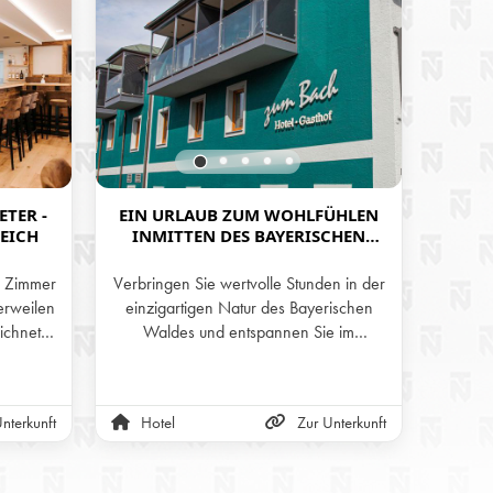
ETER -
EIN URLAUB ZUM WOHLFÜHLEN
HOTE
EICH
INMITTEN DES BAYERISCHEN
WALDES IM GEMÜTLICHEN UND
TRADITIONSREICHEN HOTEL-
e Zimmer
Verbringen Sie wertvolle Stunden in der
In u
GASTHOF ZUM BACH
erweilen
einzigartigen Natur des Bayerischen
Alpen
ichnete
Waldes und entspannen Sie im
gemütl
e in der
wunderschönen Ambiente des Hotel-
warme
 das
Gasthof zum Bach in Neukirchen b. Hl.
sind
es
Blut.
ne
nterkunft
Hotel
Zur Unterkunft
Hot
s!
gesamte
alle G