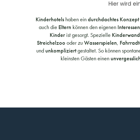
Hier wird 
Kinderhotels
haben ein
durchdachtes Konzep
auch die
Eltern
können den eigenen
Interesse
Kinder
ist gesorgt. Spezielle
Kinderwan
Streichelzoo
oder
zu
Wasserspielen
,
Fahrrad
und
unkompliziert
gestaltet. So können spont
kleinsten Gästen einen
unvergesslic