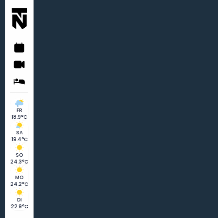
FR
18.9°C
SA
19.4°C
SO
24.3°C
MO
24.2°C
DI
22.9°C