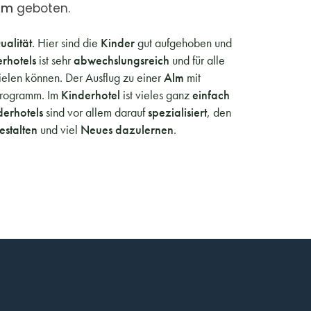
mm
geboten.
alität
. Hier sind die
Kinder
gut aufgehoben und
erhotels
ist sehr
abwechslungsreich
und für alle
ielen können. Der Ausflug zu einer
Alm
mit
Programm. Im
Kinderhotel
ist vieles ganz
einfach
derhotels
sind vor allem darauf
spezialisiert
, den
estalten
und viel
Neues dazulernen
.