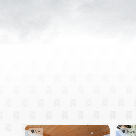
Alm
Unken