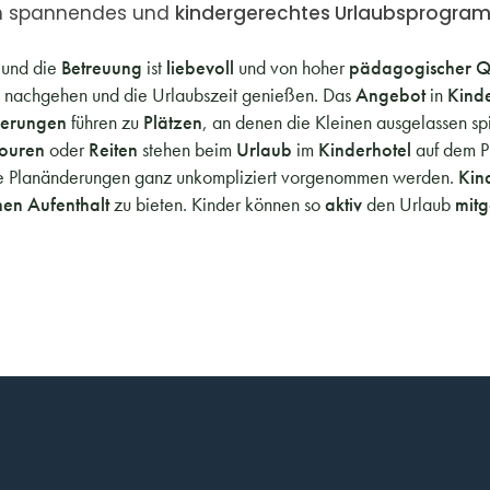
ein spannendes und
kindergerechtes Urlaubsprogra
t
und die
Betreuung
ist
liebevoll
und von hoher
pädagogischer Qu
n
nachgehen und die Urlaubszeit genießen. Das
Angebot
in
Kind
derungen
führen
zu
Plätzen
,
an denen die Kleinen ausgelassen sp
touren
oder
Reiten
stehen beim
Urlaub
im
Kinderhotel
auf dem 
ane Planänderungen ganz unkompliziert vorgenommen werden.
Kin
hen Aufenthalt
zu bieten.
Kinder können so
aktiv
den Urlaub
mitg