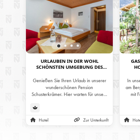
URLAUBEN IN DER WOHL
GAS
SCHÖNSTEN UMGEBUNG DES
HO
HOCHKÖNIGS - PENSION
SCHUSTERKRÄMER IN MARIA ALM
Genießen Sie Ihren Urlaub in unserer
In uns
wunderschönen Pension
am Berg
Schusterkrämer. Hier warten für unsere
mit 
Gäste gemütliche Doppelzimmer sowie
Unken. U
persönliche Appartements, die Platz für
ru
bis zu 6 Personen bieten.
herr
Hotel
Zur Unterkunft
Hot