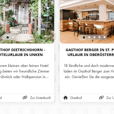
THOF DIETRICHSHORN -
GASTHOF BERGER IN ST. P
TELURLAUB IN UNKEN
URLAUB IN OBERÖSTERR
erem kleinen aber feinen Hotel
18 ländliche und doch modern
 bieten wir freundliche Zimmer
laden im Gasthof Berger zum V
Frühstück oder Halbpension in
ein. Genießen Sie die ausgeze
nser familiär geführtes Haus ist
Verpflegung, die herrliche Lag
hig und sonnig gelegen, mit
Region Braunau am Inn und
lichem Blick auf die Pinzgauer
einladende Ambiente ein
el
Zur Unterkunft
Gasthof
Zur U
Bergwelt.
familiengeführten Gasthof