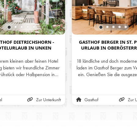
THOF DIETRICHSHORN -
GASTHOF BERGER IN ST. P
TELURLAUB IN UNKEN
URLAUB IN OBERÖSTERR
erem kleinen aber feinen Hotel
18 ländliche und doch modern
 bieten wir freundliche Zimmer
laden im Gasthof Berger zum V
Frühstück oder Halbpension in
ein. Genießen Sie die ausgeze
nser familiär geführtes Haus ist
Verpflegung, die herrliche Lag
hig und sonnig gelegen, mit
Region Braunau am Inn und
lichem Blick auf die Pinzgauer
einladende Ambiente ein
el
Zur Unterkunft
Gasthof
Zur U
Bergwelt.
familiengeführten Gasthof