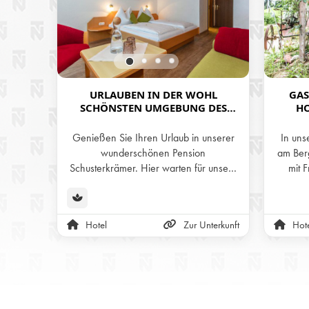
URLAUBEN IN DER WOHL
GAS
SCHÖNSTEN UMGEBUNG DES
HO
HOCHKÖNIGS - PENSION
SCHUSTERKRÄMER IN MARIA ALM
Genießen Sie Ihren Urlaub in unserer
In uns
wunderschönen Pension
am Berg
Schusterkrämer. Hier warten für unsere
mit 
Gäste gemütliche Doppelzimmer sowie
Unken. U
persönliche Appartements, die Platz für
ru
bis zu 6 Personen bieten.
herr
Hotel
Zur Unterkunft
Hot