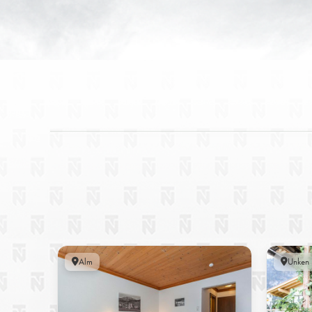
Alm
Unken