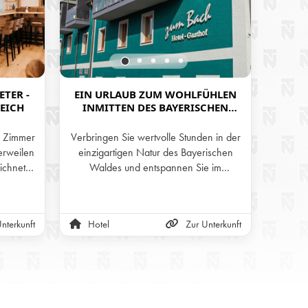
ETER -
EIN URLAUB ZUM WOHLFÜHLEN
HOTE
EICH
INMITTEN DES BAYERISCHEN
WALDES IM GEMÜTLICHEN UND
TRADITIONSREICHEN HOTEL-
e Zimmer
Verbringen Sie wertvolle Stunden in der
In u
GASTHOF ZUM BACH
erweilen
einzigartigen Natur des Bayerischen
Alpen
ichnete
Waldes und entspannen Sie im
gemütl
e in der
wunderschönen Ambiente des Hotel-
warme
 das
Gasthof zum Bach in Neukirchen b. Hl.
sind
es
Blut.
ne
nterkunft
Hotel
Zur Unterkunft
Hot
s!
gesamte
alle G