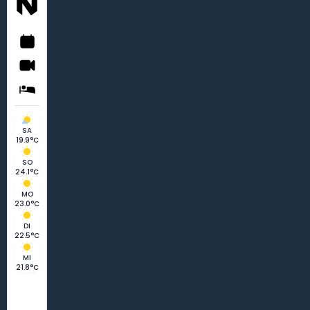
SA
19.9°C
SO
24.1°C
MO
23.0°C
DI
22.5°C
MI
21.8°C